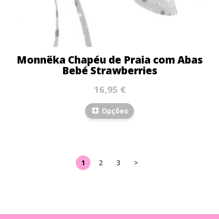
Monnëka Chapéu de Praia com Abas
Bebé Strawberries
16,95 €
Opções
1
2
3
>