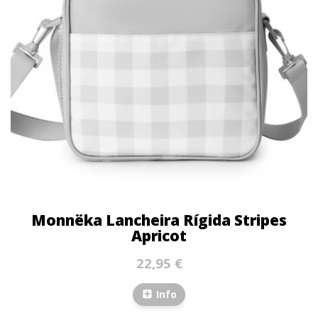
Monnëka Lancheira Rígida Stripes
Apricot
22,95 €
Info