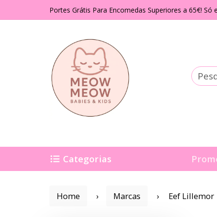
Portes Grátis Para Encomedas Superiores a 65€! Só e
Categorias
Prom
Home
Marcas
Eef Lillemor