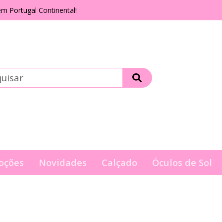
m Portugal Continental!
oções
Novidades
Calçado
Óculos de Sol