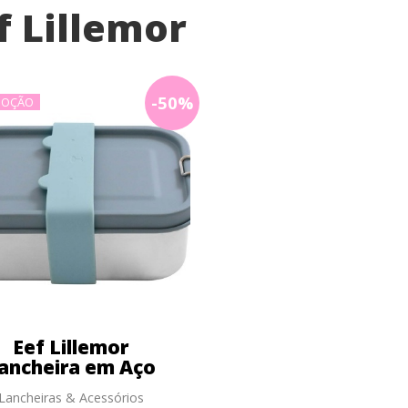
f Lillemor
-
50
%
OÇÃO
Eef Lillemor
ancheira em Aço
Lancheiras & Acessórios