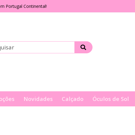
m Portugal Continental!
oções
Novidades
Calçado
Óculos de Sol