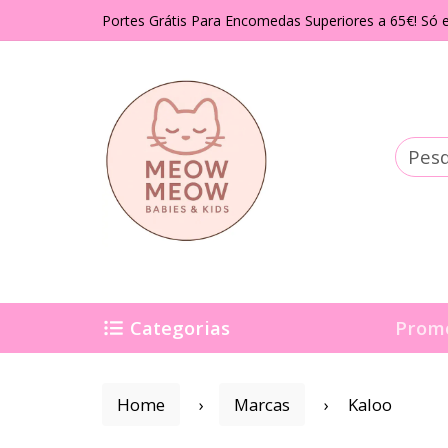
Portes Grátis Para Encomedas Superiores a 65€! Só e
Categorias
Prom
Home
Marcas
Kaloo