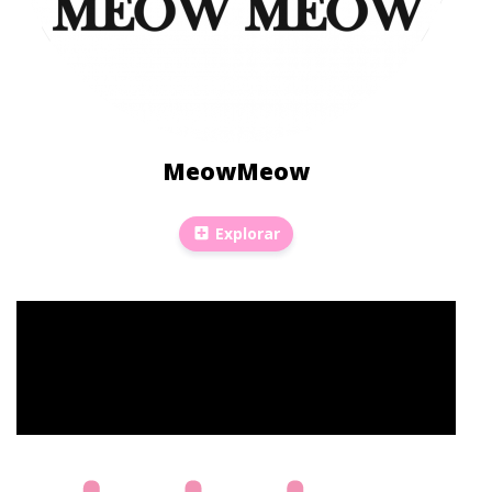
MeowMeow
Explorar