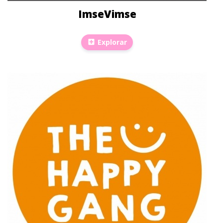
ImseVimse
Explorar