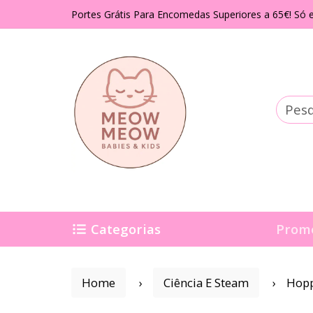
Portes Grátis Para Encomedas Superiores a 65€! Só e
Categorias
Prom
Home
Ciência E Steam
Hopp