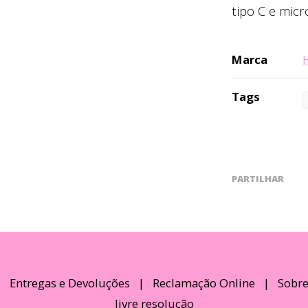
tipo C e mic
Marca
Tags
PARTILHAR
|
Entregas e Devoluções
|
Reclamação Online
|
Sobre
livre resolução