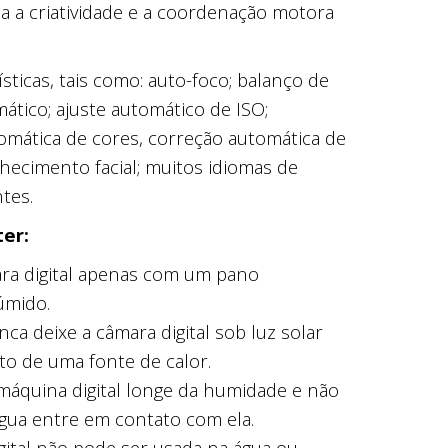
a a criatividade e a coordenação motora
sticas, tais como: auto-foco; balanço de
ático; ajuste automático de ISO;
omática de cores, correção automática de
hecimento facial; muitos idiomas de
tes.
ter:
ra digital apenas com um pano
úmido.
nca deixe a câmara digital sob luz solar
to de uma fonte de calor.
áquina digital longe da humidade e não
água entre em contato com ela.
gital não pode ser usada na água ou