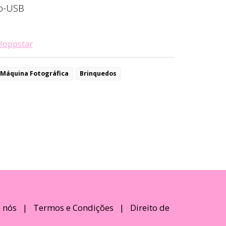
ro-USB
Hoppstar
Máquina Fotográfica
Brinquedos
 nós
|
Termos e Condições
|
Direito de