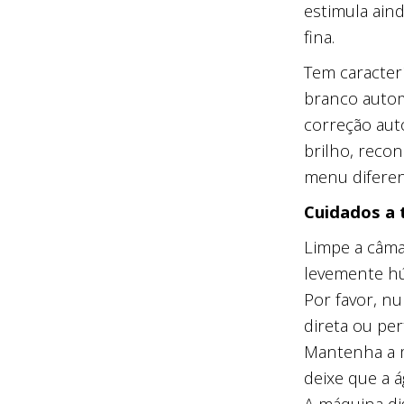
estimula aind
fina.
Tem caracterí
branco autom
correção aut
brilho, recon
menu diferen
Cuidados a 
Limpe a câma
levemente h
Por favor, nu
direta ou per
Mantenha a m
deixe que a 
A máquina di