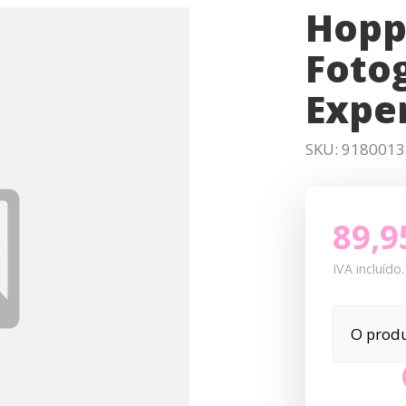
Hopp
Fotog
Expe
SKU:
9180013
89,9
IVA incluído.
O produ