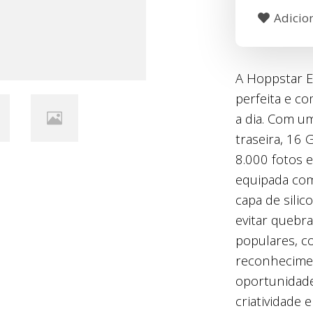
Adicion
A Hoppstar Ex
perfeita e co
a dia. Com um
traseira, 16
8.000 fotos 
equipada com
capa de silic
evitar quebr
populares, co
reconhecimen
oportunidades
criatividade 