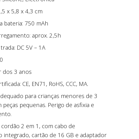
5 x 5,8 x 4,3 cm
a bateria: 750 mAh
regamento: aprox. 2,5h
trada: DC 5V – 1A
,0
ir dos 3 anos
tificada: CE, EN71, RoHS, CCC, MA.
 adequado para crianças menores de 3
 peças pequenas. Perigo de asfixia e
nto.
 cordão 2 em 1, com cabo de
 integrado, cartão de 16 GB e adaptador