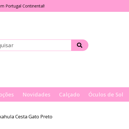
m Portugal Continental!
oções
Novidades
Calçado
Óculos de Sol
kahula Cesta Gato Preto