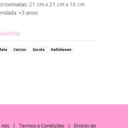
roximadas: 21 cm x 21 cm x 10 cm
endada: +3 anos
ockaHula
Mala
Cestos
Sacola
Hallolween
 nós
|
Termos e Condições
|
Direito de