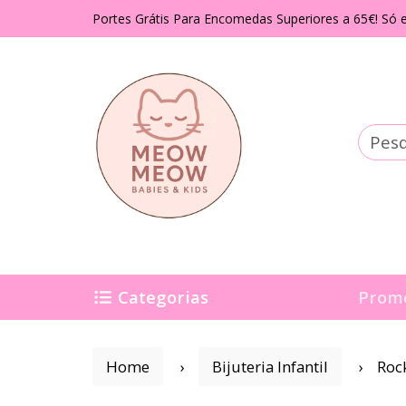
Portes Grátis Para Encomedas Superiores a 65€! Só e
Categorias
Prom
Home
Bijuteria Infantil
Roc