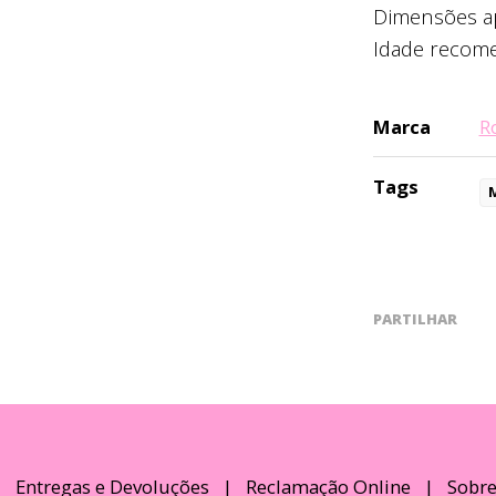
Dimensões ap
Idade recom
Marca
R
Tags
PARTILHAR
|
Entregas e Devoluções
|
Reclamação Online
|
Sobre