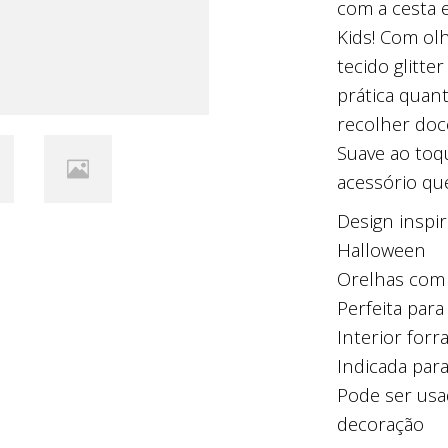
com a cesta 
Kids! Com ol
tecido glitter
prática quant
recolher doc
Suave ao toq
acessório que
Design inspi
Halloween
Orelhas com 
Perfeita para 
Interior forr
Indicada para
Pode ser usad
decoração