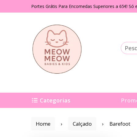
Portes Grátis Para Encomedas Superiores a 65€! Só e
Categorias
Prom
Home
Calçado
Barefoot