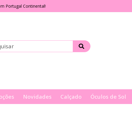
m Portugal Continental!
oções
Novidades
Calçado
Óculos de Sol