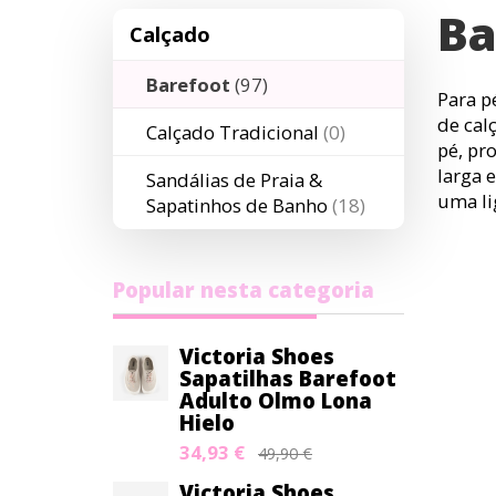
Ba
Calçado
Barefoot
(97)
Para p
de cal
Calçado Tradicional
(0)
pé, pr
larga 
Sandálias de Praia &
uma li
Sapatinhos de Banho
(18)
Popular nesta categoria
Victoria Shoes
Sapatilhas Barefoot
Adulto Olmo Lona
Hielo
34,93 €
49,90 €
Victoria Shoes